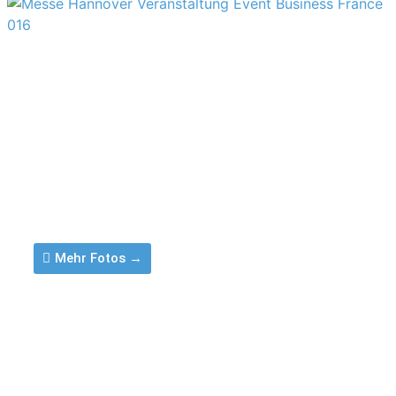
Standfotograf auf der
Messe Hannover
Für die Französische Botschaft war ich als
Standfotograf auf der Messe Hannover unterwegs.
0Einen ganzen Tag begleite ich als Messefotograf
das Team der französischen Wirtschafts- …
Mehr Fotos →
Eine Hochzeit mit dem