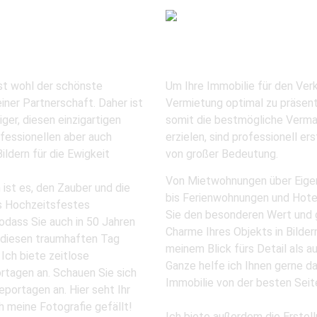
it
Immobilien
st wohl der schönste
Um Ihre Immobilie für den Ver
iner Partnerschaft. Daher ist
Vermietung optimal zu präsent
ger, diesen einzigartigen
somit die bestmögliche Verma
fessionellen aber auch
erzielen, sind professionell ers
ildern für die Ewigkeit
von großer Bedeutung.
Von Mietwohnungen über Eig
ist es, den Zauber und die
bis Ferienwohnungen und Hotel
s Hochzeitsfestes
Sie den besonderen Wert und
odass Sie auch in 50 Jahren
Charme Ihres Objekts in Bilder
 diesen traumhaften Tag
meinem Blick fürs Detail als a
Ich biete zeitlose
Ganze helfe ich Ihnen gerne da
rtagen an. Schauen Sie sich
Immobilie von der besten Seit
portagen an. Hier seht Ihr
h meine Fotografie gefällt!
Ich biete außerdem die Erstell