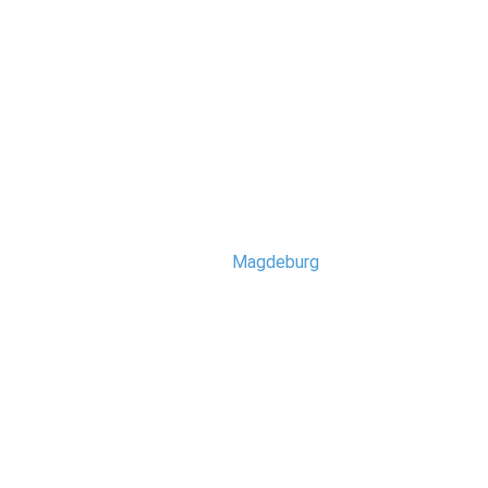
Hochzeit
Ich bin Stefan, Fotograf aus
Magdeburg
. Meine große Leidens
Arbeitsgebiet erstreckt sic