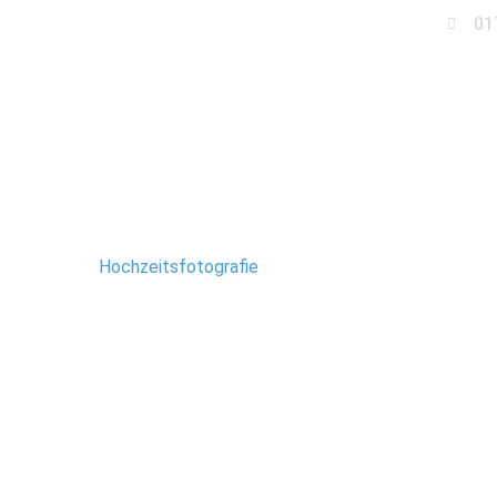
01
Business
Events
Immobilien
Fotobox miet
Fotograf Magdebur
chaft ist die
Hochzeitsfotografie
. Des Weiteren arbeite ich auc
h nicht nur über Sachsen-Anhalt, sondern auch über Berlin, Hann
Hier seht ihr eine Auswahl meiner aktuellen Arbeiten: