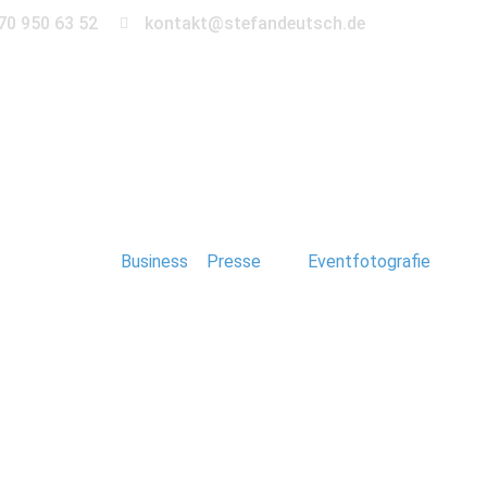
70 950 63 52
kontakt@stefandeutsch.de
en
360° Tour
Kontakt
g
h im Bereich der
Business
–,
Presse
– und
Eventfotografie
. Mein
over, Leipzig und Umgebung.