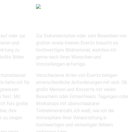
Event
kauf oder zur
Zur Dokumentation oder zum Bewerben von
ieren und
großen sowie kleinen Events braucht es
rktung zu
hochwertiges Bildmaterial, welches ich
tellte Bilder
gerne nach Ihren Wünschen und
Vorstellungen anfertige.
entumshäuser
Verschiedene Arten von Events bringen
s halte ich für
unterschiedliche Anforderungen mit sich. Ob
 gewissen
große Messen und Konzerte mit vielen
n fest. Mit
Besuchern oder Firmenfeiern, Tagungen oder
uch fürs große
Workshops mit überschaubarer
bei, Ihre
Teilnehmeranzahl, ich weiß, wie ich die
e zu zeigen.
Atmosphäre Ihrer Veranstaltung in
hochwertigen und vielseitigen Bildern
ung eines
einfangen kann.