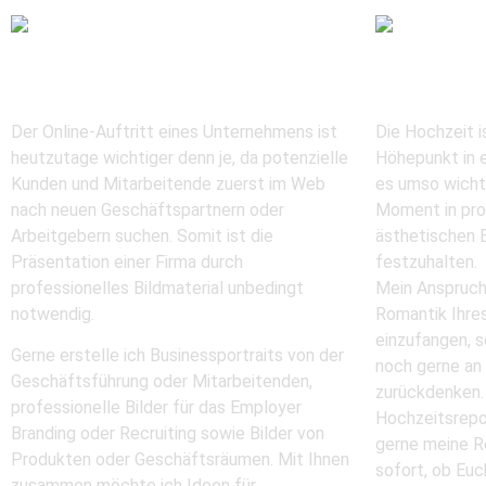
Business
Hochze
Der Online-Auftritt eines Unternehmens ist
Die Hochzeit i
heutzutage wichtiger denn je, da potenzielle
Höhepunkt in e
Kunden und Mitarbeitende zuerst im Web
es umso wichti
nach neuen Geschäftspartnern oder
Moment in pro
Arbeitgebern suchen. Somit ist die
ästhetischen B
Präsentation einer Firma durch
festzuhalten.
professionelles Bildmaterial unbedingt
Mein Anspruch 
notwendig.
Romantik Ihre
einzufangen, s
Gerne erstelle ich Businessportraits von der
noch gerne an
Geschäftsführung oder Mitarbeitenden,
zurückdenken. 
professionelle Bilder für das Employer
Hochzeitsrepo
Branding oder Recruiting sowie Bilder von
gerne meine Re
Produkten oder Geschäftsräumen. Mit Ihnen
sofort, ob Euc
zusammen möchte ich Ideen für