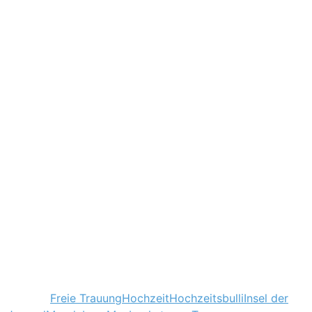
Tagged
Freie Trauung
Hochzeit
Hochzeitsbulli
Insel der