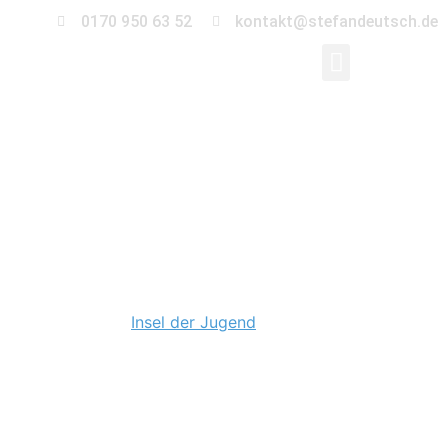
0170 950 63 52
kontakt@stefandeutsch.de
Hochzeit im
Musikklub „Insel der
Jugend“ Magdeburg
Die spaßigste und skurrilste Hochzeit 2018 durfte ich in
der fabelhaften
Insel der Jugend
in Magdeburg
begleiten. Sandra und Sven, zwei Feierbiester durch und
durch, und die Hochzeitsgesellschaft sorgten für jede
Menge ausgefallene Stimmung. Es war ein riesen Spaß.
Und auch das Wetter war sehr kurios – Sonne, Regen,
Sonne. Vielen Dank, dass ich dabei sein durfte.