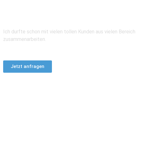
Mein Portfolio
Ich durfte schon mit vielen tollen Kunden aus vielen Bereich
zusammenarbeiten.
Jetzt anfragen
Das sagen meine Kunden:
Stefan hat sich seine 5 Sterne redlich