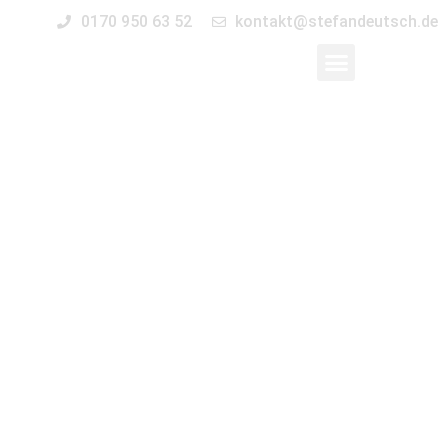
0170 950 63 52
kontakt@stefandeutsch.de
Businessfotograf
Magdeburg
Sie sind auf der Suche nach professionellen Fotos für Ihr
Business? Dann sind Sie bei mir genau richtig! Für Sie bin ich
gerne in- und außerhalb Magdeburgs unterwegs, um tolle
Bilder nach Ihren Wünschen zuschießen. Fotos für ihr
Business und ihr Unternehmen.