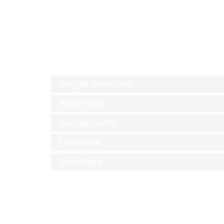
advertising.
Bitte lies die Datenschutzerklärung dieser sozialen 
mit deinen (persönlichen) Daten umgehen, die sie mi
weit wie möglich anonymisiert. Facebook und Instagr
6. Platzierte Cookies
Google Analytics
WordPress
Google Fonts
Facebook
Sonstiges
7. Zustimmung
Wenn du unsere Website das erste Mal besuchst, zeig
auf „Einstellungen speichern“ klickst, gibst du uns d