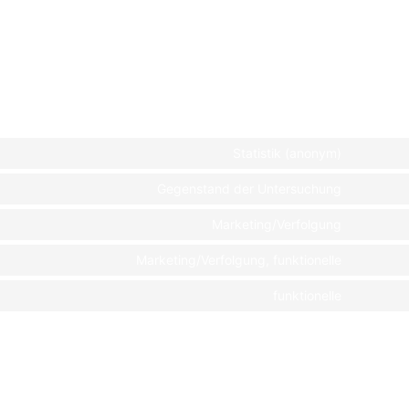
Netzwerke (die sich regelmäßig ändern kann), um zu erfahren, wie sie
thilfe dieser Cookies verarbeiten. Die abgerufenen Daten werden so
am hat seine Sitze in den Vereinigten Staaten
Statistik (anonym)
Gegenstand der Untersuchung
Marketing/Verfolgung
Marketing/Verfolgung, funktionelle
funktionelle
en wir dir ein Pop-Up mit einer Erklärung über Cookies. Sobald du
ein Einverständnis, alle von dir gewählten Kategorien von Cookies und