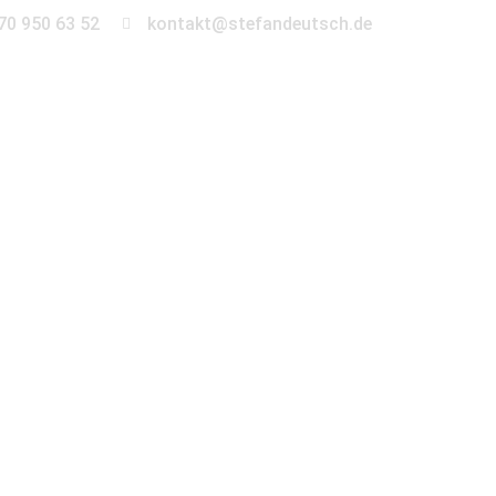
70 950 63 52
kontakt@stefandeutsch.de
en
360° Tour
Kontakt
n