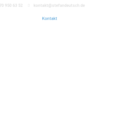
70 950 63 52
kontakt@stefandeutsch.de
en
360° Tour
Kontakt