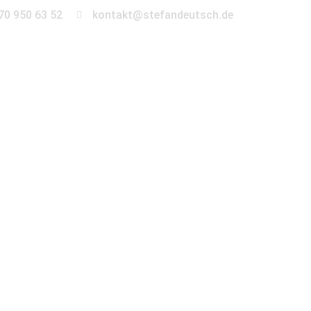
70 950 63 52
kontakt@stefandeutsch.de
en
360° Tour
Kontakt