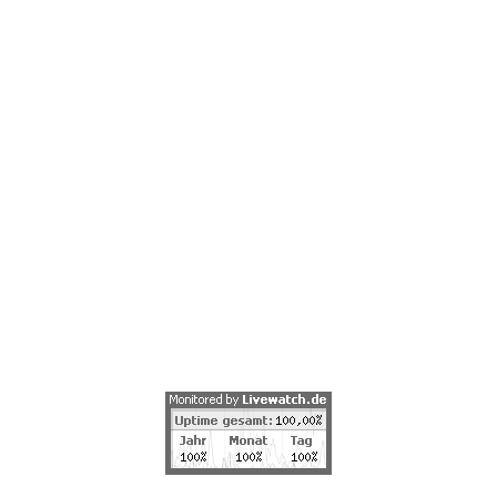
sverletzungen werden wir derartige Links umgehend entfe
lte und Werke auf diesen Seiten unterliegen dem deutschen U
erwertung außerhalb der Grenzen des Urheberrechtes bedür
und Kopien dieser Seite sind nur für den privaten, nicht k
erstellt wurden, werden die Urheberrechte Dritter beachtet. 
ne Urheberrechtsverletzung aufmerksam werden, bitten wir 
n wir derartige Inhalte umgehend entfernen.
rnative Streitbeilegung zu nutzen. Der folgende Link der 
ufstelle zur außergerichtlichen Beilegung von Streitigkeiten