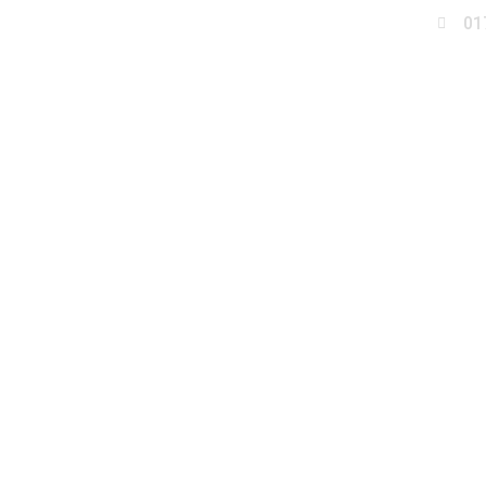
01
Business
Events
Immobilien
Fotobox miet