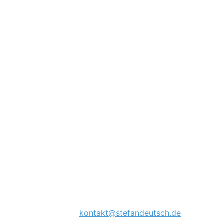
Hochzeit
Impressum
Stefan Deutsch Fotografie
Stefan Deutsch
Südstr. 1
39104 Magdeburg
Kontakt:
Telefon: 01709506352
E-Mail:
kontakt@stefandeutsch.de