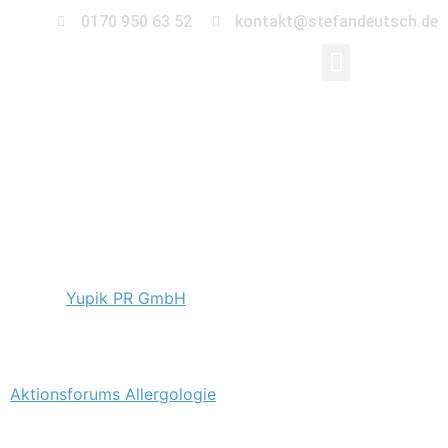
0170 950 63 52
kontakt@stefandeutsch.de
Pressekonferenz des
Aktionsforum
Allergologie
Für die
Yupik PR GmbH
war ich im Haus der
Bundespressekonferenz unterwegs.
Die PR-Experten im Bereich der Healthcare- und
Beauty-Kommunikation luden zur Pressekonferenz des
Aktionsforums Allergologie
.
Die Anzahl der Praxen, die allergologische Diagnostik
und Therapie durchführen, geht zurück. Die Anzahl der