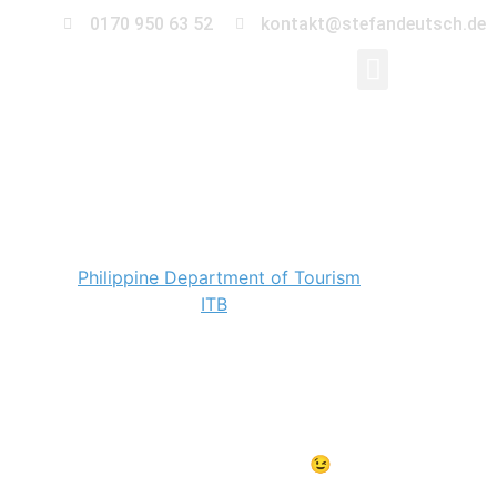
0170 950 63 52
kontakt@stefandeutsch.de
Messefotograf auf
der ITB
Für das
Philippine Department of Tourism
war ich als
Standfotograf auf der
ITB
unterwegs.
Zwei Tage begleite ich das Team rund um den
Messestand der Philippinen. Es wurde viel gelacht und
ein bisschen tauchte ich in die Kultur des zwölftgrößten
Landes der Welt ein. Und der frisch gebrühte Kaffe war
spitzenklasse. Nach sieben Tassen an einem Tag fiel das
Einschlafen aber deutlich schwerer 😉