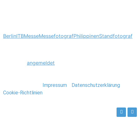
Tagged
Berlin
ITB
Messe
Messefotograf
Philippinen
Standfotograf
Schreibe einen Kommentar
Du musst
angemeldet
sein, um einen Kommentar
abzugeben.
Stefan Deutsch |
Impressum
/
Datenschutzerklärung
/
Cookie-Richtlinien