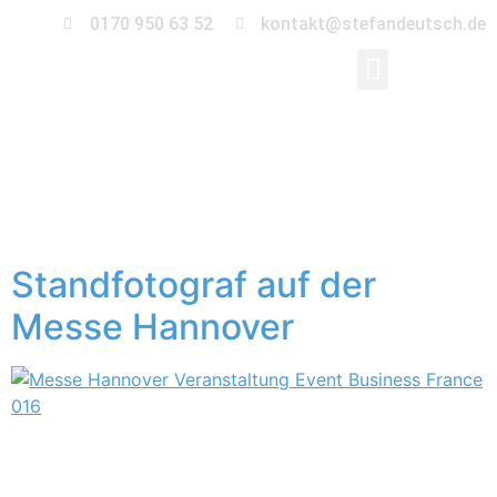
0170 950 63 52
kontakt@stefandeutsch.de
Schlagwort:
Standfotograf
Standfotograf auf der
Messe Hannover
Für die Französische Botschaft war ich als
Standfotograf auf der Messe Hannover unterwegs.
0Einen ganzen Tag begleite ich als Messefotograf das