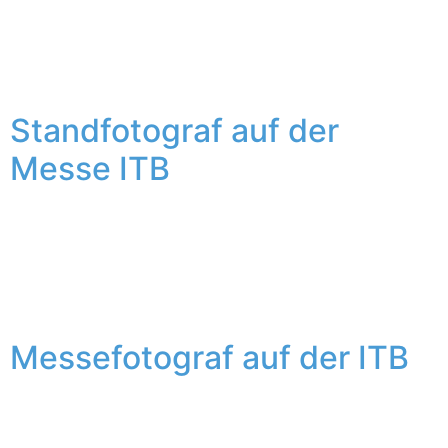
Team der französischen Wirtschafts- und
Handelsabteilung. Es wurden viele Gespräche geführt,
Präsentationen gehalten und Visitenkarten verteilt. Zum
Abend stellte ich noch meine Fotobox auf.
Standfotograf auf der
Messe ITB
Für das Philippine Department of Tourism war ich als
Standfotograf auf der ITB unterwegs. Drei Tage begleite
ich das Team rund um den Messestand der Philippinen.
Auch mit dabei meine Fotobox.
Messefotograf auf der ITB
Für das Philippine Department of Tourism war ich als