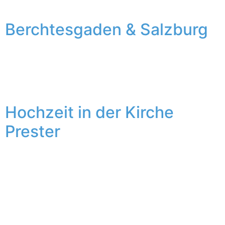
Dramababy und kurz vor […]
Berchtesgaden & Salzburg
Berchtesgaden – der südöstlichste Zipfel Deutschlands
– ein wirklich wirklich wirklich schöner Flecken Erde.
Und das Salzburger Land ist auch cool.
Hochzeit in der Kirche
Prester
Mai’17 – mal Sonne, mal Regen, mal warm, mal windig,
mal bewölkt, mal blauer Himmel. Ich mochte es. Und ich
mochte Susann und David. Sehr sogar. Susann lernte
ihren David (gesprochen „Doawid“) beim
Auslandssemester in der schwedischen