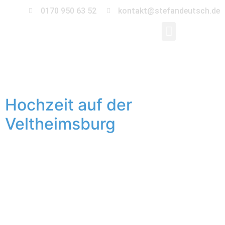
0170 950 63 52
kontakt@stefandeutsch.de
Archive
Hochzeit auf der
Veltheimsburg
Eine Burg wie aus dem Märchen. Ein Brautpaar wie aus
dem Roman. Ein Wetter wie aus einem Drama. Im
August durfte ich die Hochzeit von Julia und Eric auf
der Veltheimsburg in Bebertal begleiten. Geplant war
eine freie Trauung auf der großen Wiese vor dem
Rapunzelturm. Leider ist das Wetter’2017 ein