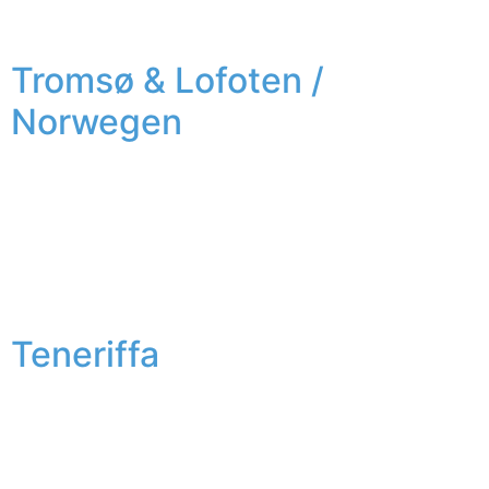
Universitätsstadt Uppsala kennen. 4 Jahre später wurde
in der wunderschönen Kirche Prester geheiratet.
Tromsø & Lofoten /
Norwegen
Es ist kalt, dunkel, bewölkt und viel viel Schnee. Ideale
Verhältnisse für einen Schönwetterfotografen wie mich.
Nord-Norwegen im Winter zu bereisen, sollte man
vielleicht nur einmal im Leben machen. Hab ich.
Abgehakt. Hier die Bilder.
Teneriffa
Der erste Urlaub 2017 brachte meine Familie und mich
auf die Kanarischen Inseln. Eine Woche Teneriffa, eine
Woche Gran Canaria. Teneriffa ist empfehlenswerter.