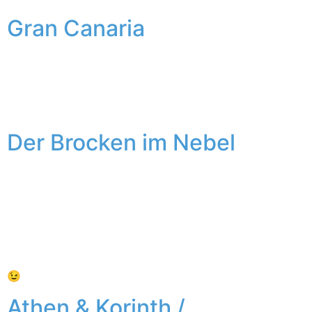
Gran Canaria
Der erste Urlaub 2017 brachte meine Familie und mich
auf die Kanarischen Inseln. Eine Woche Teneriffa, eine
Woche Gran Canaria. Teneriffa ist empfehlenswerter.
Der Brocken im Nebel
Wenn man im Winter auf den Brocken möchte, wünscht
man sich schneebedeckte Tannen, strahlend blauen
Himmel und eine Temperatur knapp über 0°. Es kann
aber auch anders kommen – Frost, Wind und viel viel
Nebel. Zum Glück gibt es die Harzer Schmalspurbahn
😉
Athen & Korinth /