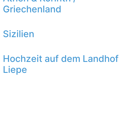
Griechenland
Sizilien
Hochzeit auf dem Landhof
Liepe
Wenn zwei Liebende sich öffnen, entsteht ein tiefes
Band der Vertrautheit. Und das habe ich bei Denise und
Martin vom ersten Moment an gesehen. Im
September’16 durfte ich die Hochzeit der beiden auf
dem idyllischen Landhof Liepe begleiten. Ein wahnsinnig
charmantes Brautpaar. Und eine tolle Location mit