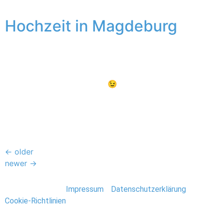
besonderem Licht zur Abendstunde.
Hochzeit in Magdeburg
Im Hochsommer lässt es sich am besten heiraten (und
schwitzen). Schade, dass das Standesamt Magdeburg
noch keine Klimaanlage hat 😉 Tina und Johannes, ein
wirklich cooles Brautpaar, gaben sich bei gefühlten
40°C das Ehe-Versprechen. Anschließend tourten wir
durch Magdeburg, bevor wir in der FestungMark zur
Abendsause landeten.
←
older
newer
→
Stefan Deutsch |
Impressum
/
Datenschutzerklärung
/
Cookie-Richtlinien