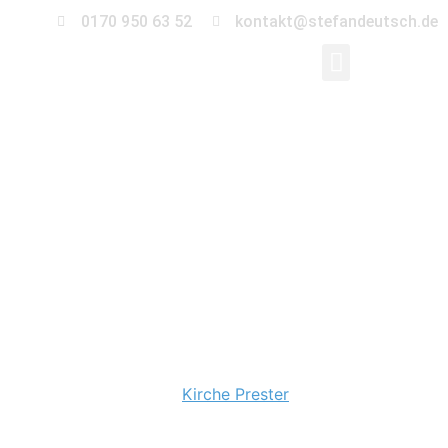
0170 950 63 52
kontakt@stefandeutsch.de
Hochzeit in der
Kirche Prester
Mai’17 – mal Sonne, mal Regen, mal warm, mal windig,
mal bewölkt, mal blauer Himmel. Ich mochte es. Und ich
mochte Susann und David. Sehr sogar.
Susann lernte ihren David (gesprochen „Doawid“) beim
Auslandssemester in der schwedischen
Universitätsstadt Uppsala kennen. 4 Jahre später wurde
in der wunderschönen
Kirche Prester
geheiratet.