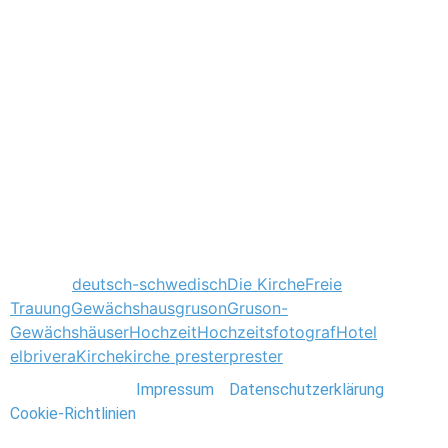
Tagged
deutsch-schwedisch
Die Kirche
Freie
Trauung
Gewächshaus
gruson
Gruson-
Gewächshäuser
Hochzeit
Hochzeitsfotograf
Hotel
elbrivera
Kirche
kirche prester
prester
Stefan Deutsch |
Impressum
/
Datenschutzerklärung
/
Cookie-Richtlinien