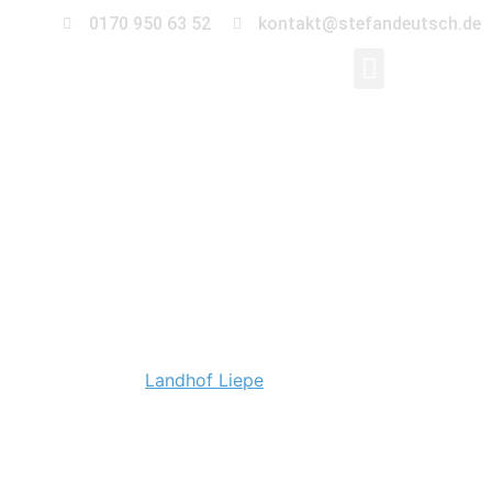
0170 950 63 52
kontakt@stefandeutsch.de
Hochzeit auf dem
Landhof Liepe
Wenn zwei Liebende sich öffnen, entsteht ein tiefes
Band der Vertrautheit. Und das habe ich bei Denise und
Martin vom ersten Moment an gesehen. Im
September’16 durfte ich die Hochzeit der beiden auf
dem idyllischen
Landhof Liepe
begleiten. Ein wahnsinnig
charmantes Brautpaar. Und eine tolle Location mit
besonderem Licht zur Abendstunde.