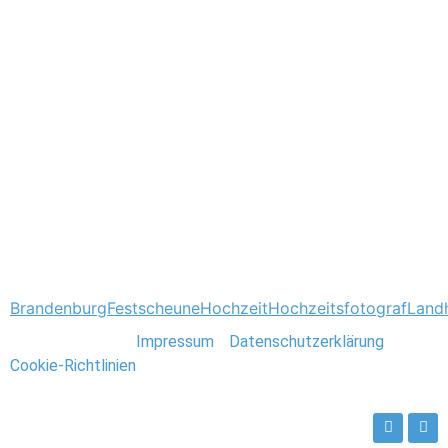
Tagged
Brandenburg
Festscheune
Hochzeit
Hochzeitsfotograf
Land
Stefan Deutsch |
Impressum
/
Datenschutzerklärung
/
Cookie-Richtlinien