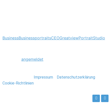
China, Europa sowie Nord- und Südamerika.
Tagged
Business
Businessportraits
CEO
Greatview
Portrait
Studio
Schreibe einen Kommentar
Du musst
angemeldet
sein, um einen Kommentar
abzugeben.
Stefan Deutsch |
Impressum
/
Datenschutzerklärung
/
Cookie-Richtlinien