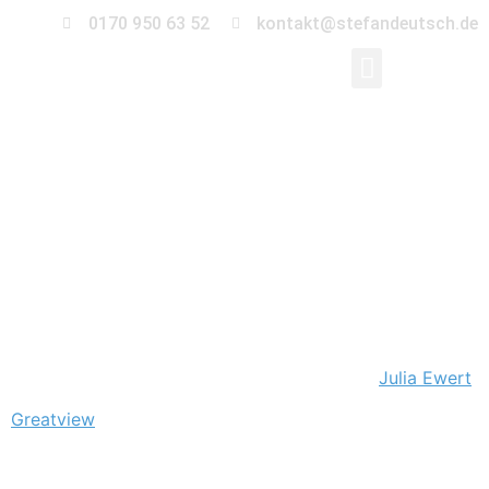
0170 950 63 52
kontakt@stefandeutsch.de
CEO
Businessportraits
Vor einigen Tagen habe ich Jeff Bi, den CEO der
Greatview Aseptic Packaging Manufacturing GmbH,
fotografiert. Gefordert waren Studioaufnahmen, sowie
Motive in der Produktionshalle und vor dem Gebäude.
Unterstützung bekam ich von der Visagistin
Julia Ewert
.
Greatview
ist einer der wenigen Anbieter von
aseptischen Verpackungsmaterialien weltweit. Das
Unternehmen verfügt über mehrere Niederlassungen in