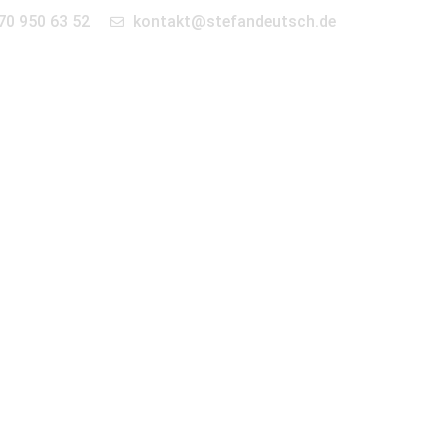
70 950 63 52
kontakt@stefandeutsch.de
en
360° Tour
Kontakt
ografiert. Gefordert waren Studioaufnahmen,
Julia Ewert. Greatview ist einer der wenigen
erlassungen in China, Europa […]