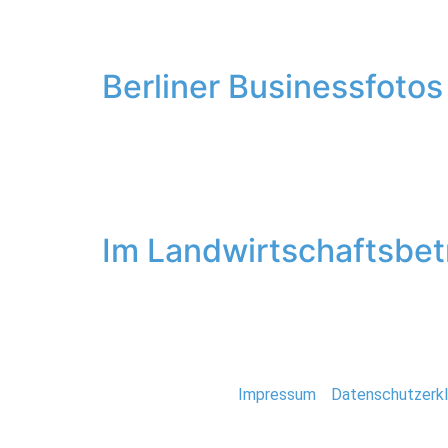
Für den Traditionsbetrieb Stahlbau Magdebur
spannende Perspektiven bieten. Nebenbei h
Berliner Businessfotos
Über Empfehlung wurden die Businessberater 
Art hat mir sehr gefallen. Managementberatu
machten wir uns zusammen einen Nachmittag a
Im Landwirtschaftsbet
Für die AGRAR GmbH Elbe-Saale war ich im Sü
abgelichtet werden. Ich als Stadtmensch au
Stefan Deutsch |
Impressum
/
Datenschutzerkl