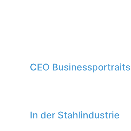
Hochzeit
Schlagwort:
Busi
CEO Businessportraits
Vor einigen Tagen habe ich Jeff Bi, den CEO
sowie Motive in der Produktionshalle und vor
Anbieter von aseptischen Verpackungsmateria
In der Stahlindustrie