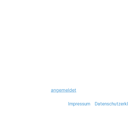
Hochzeit
0019_Westcoast_
Schreibe einen Komme
Du musst
angemeldet
sein, um einen Kommen
Stefan Deutsch |
Impressum
/
Datenschutzerkl