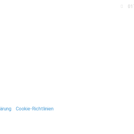
01
Business
Events
Immobilien
Fotobox miet
USA_Stefan_Deutsch
ntar
tar abzugeben.
ärung
/
Cookie-Richtlinien