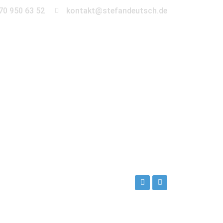
70 950 63 52
kontakt@stefandeutsch.de
en
360° Tour
Kontakt