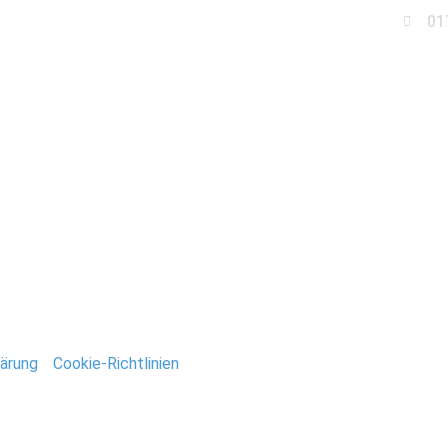
01
Business
Events
Immobilien
Fotobox miet
USA_Stefan_Deutsch
ntar
tar abzugeben.
ärung
/
Cookie-Richtlinien