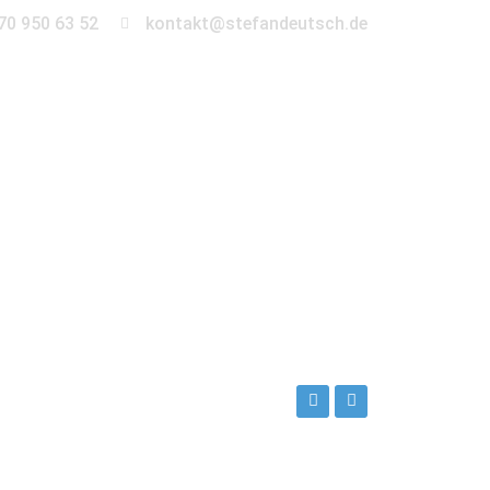
70 950 63 52
kontakt@stefandeutsch.de
en
360° Tour
Kontakt