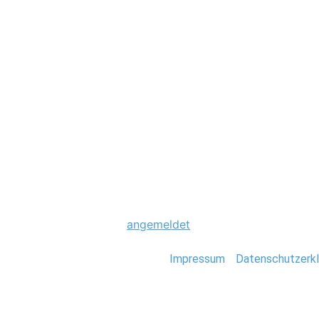
Hochzeit
0011_Westcoast_
Schreibe einen Komme
Du musst
angemeldet
sein, um einen Kommen
Stefan Deutsch |
Impressum
/
Datenschutzerkl