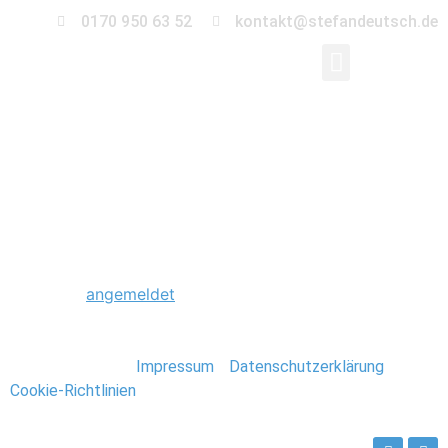
0170 950 63 52
kontakt@stefandeutsch.de
0046_Eastcoast_USA_
Schreibe einen Kommentar
Du musst
angemeldet
sein, um einen Kommentar
abzugeben.
Stefan Deutsch |
Impressum
/
Datenschutzerklärung
/
Cookie-Richtlinien