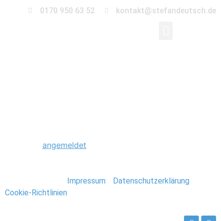
0170 950 63 52
kontakt@stefandeutsch.de
0037_Eastcoast_USA_
Schreibe einen Kommentar
Du musst
angemeldet
sein, um einen Kommentar
abzugeben.
Stefan Deutsch |
Impressum
/
Datenschutzerklärung
/
Cookie-Richtlinien