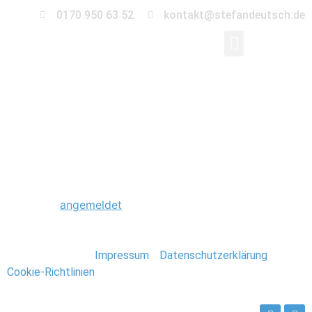
0170 950 63 52
kontakt@stefandeutsch.de
0034_Eastcoast_USA_
Schreibe einen Kommentar
Du musst
angemeldet
sein, um einen Kommentar
abzugeben.
Stefan Deutsch |
Impressum
/
Datenschutzerklärung
/
Cookie-Richtlinien