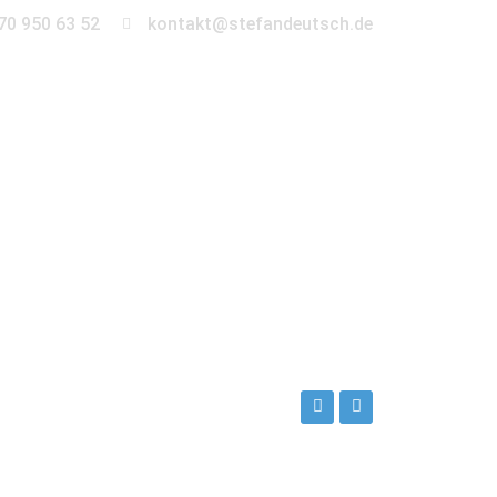
70 950 63 52
kontakt@stefandeutsch.de
en
360° Tour
Kontakt
Deutsch