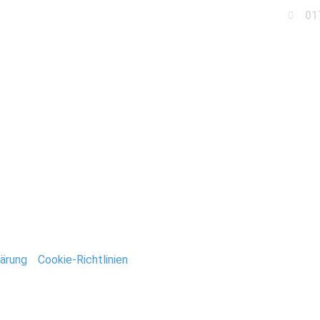
01
Business
Events
Immobilien
Fotobox miet
USA_New_York_Stefan_
ntar
tar abzugeben.
ärung
/
Cookie-Richtlinien