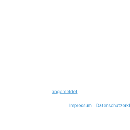
Hochzeit
0022_Eastcoast_
Schreibe einen Komme
Du musst
angemeldet
sein, um einen Kommen
Stefan Deutsch |
Impressum
/
Datenschutzerkl