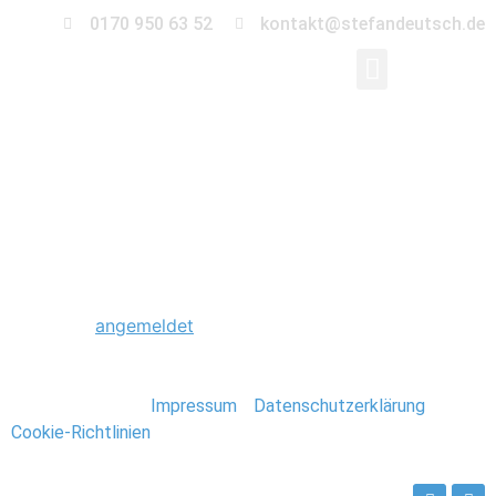
0170 950 63 52
kontakt@stefandeutsch.de
0018_Eastcoast_USA_
Schreibe einen Kommentar
Du musst
angemeldet
sein, um einen Kommentar
abzugeben.
Stefan Deutsch |
Impressum
/
Datenschutzerklärung
/
Cookie-Richtlinien