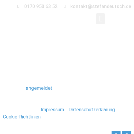
0170 950 63 52
kontakt@stefandeutsch.de
0008_Eastcoast_USA_
Schreibe einen Kommentar
Du musst
angemeldet
sein, um einen Kommentar
abzugeben.
Stefan Deutsch |
Impressum
/
Datenschutzerklärung
/
Cookie-Richtlinien