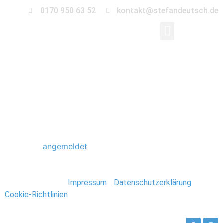
0170 950 63 52
kontakt@stefandeutsch.de
0007_Eastcoast_USA_
Schreibe einen Kommentar
Du musst
angemeldet
sein, um einen Kommentar
abzugeben.
Stefan Deutsch |
Impressum
/
Datenschutzerklärung
/
Cookie-Richtlinien