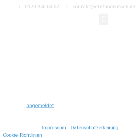
0170 950 63 52
kontakt@stefandeutsch.de
073-norway-tromso-
lofoten
Schreibe einen Kommentar
Du musst
angemeldet
sein, um einen Kommentar
abzugeben.
Stefan Deutsch |
Impressum
/
Datenschutzerklärung
/
Cookie-Richtlinien