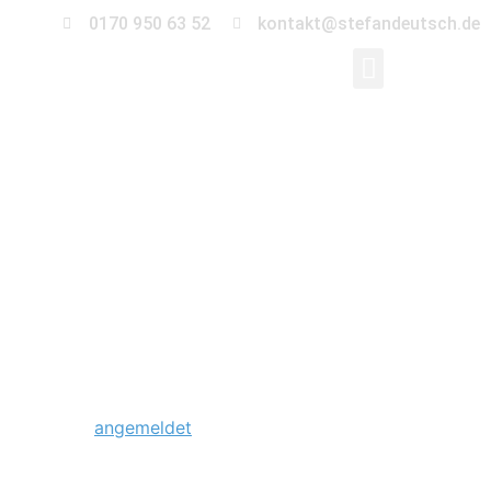
0170 950 63 52
kontakt@stefandeutsch.de
0019-trauung-
standesamt-rathaus-
lichtenberg
Schreibe einen Kommentar
Du musst
angemeldet
sein, um einen Kommentar
abzugeben.