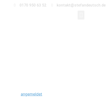
0170 950 63 52
kontakt@stefandeutsch.de
0016-trauung-
standesamt-rathaus-
lichtenberg
Schreibe einen Kommentar
Du musst
angemeldet
sein, um einen Kommentar
abzugeben.