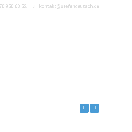
70 950 63 52
kontakt@stefandeutsch.de
en
360° Tour
Kontakt
enberg