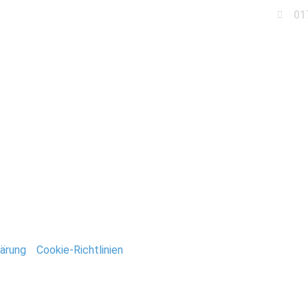
01
Business
Events
Immobilien
Fotobox miet
ndesamt-rathaus-licht
ntar
tar abzugeben.
ärung
/
Cookie-Richtlinien