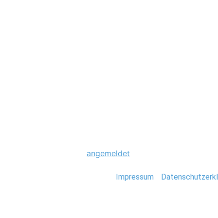
Hochzeit
0011-trauung-sta
Schreibe einen Komme
Du musst
angemeldet
sein, um einen Kommen
Stefan Deutsch |
Impressum
/
Datenschutzerkl