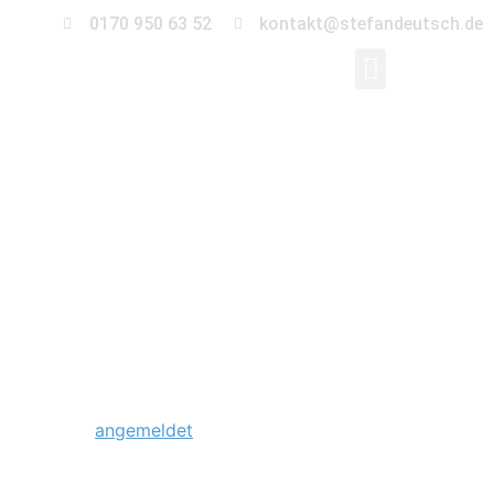
0170 950 63 52
kontakt@stefandeutsch.de
0002-trauung-
standesamt-rathaus-
lichtenberg
Schreibe einen Kommentar
Du musst
angemeldet
sein, um einen Kommentar
abzugeben.