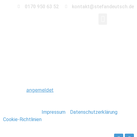
0170 950 63 52
kontakt@stefandeutsch.de
0012_Hochzeit_Kirch
Schreibe einen Kommentar
Du musst
angemeldet
sein, um einen Kommentar
abzugeben.
Stefan Deutsch |
Impressum
/
Datenschutzerklärung
/
Cookie-Richtlinien