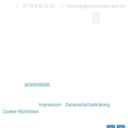
0170 950 63 52
kontakt@stefandeutsch.de
0007_Hochzeit_Kirch
Schreibe einen Kommentar
Du musst
angemeldet
sein, um einen Kommentar
abzugeben.
Stefan Deutsch |
Impressum
/
Datenschutzerklärung
/
Cookie-Richtlinien