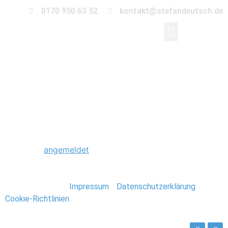
0170 950 63 52
kontakt@stefandeutsch.de
0006_Hochzeit_Kirch
Schreibe einen Kommentar
Du musst
angemeldet
sein, um einen Kommentar
abzugeben.
Stefan Deutsch |
Impressum
/
Datenschutzerklärung
/
Cookie-Richtlinien