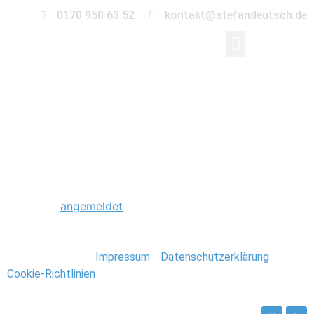
0170 950 63 52
kontakt@stefandeutsch.de
0005_Hochzeit_Kirch
Schreibe einen Kommentar
Du musst
angemeldet
sein, um einen Kommentar
abzugeben.
Stefan Deutsch |
Impressum
/
Datenschutzerklärung
/
Cookie-Richtlinien