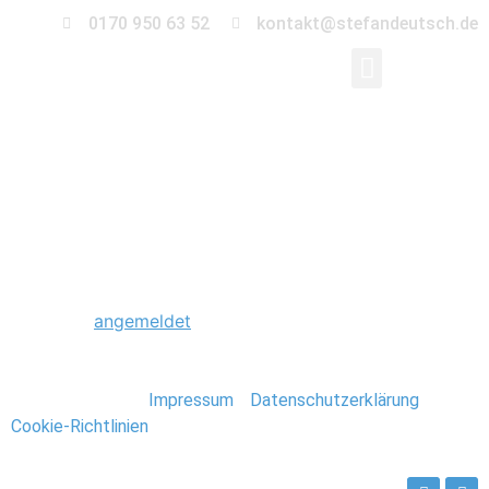
0170 950 63 52
kontakt@stefandeutsch.de
0003_Trauung_Kirche_
Schreibe einen Kommentar
Du musst
angemeldet
sein, um einen Kommentar
abzugeben.
Stefan Deutsch |
Impressum
/
Datenschutzerklärung
/
Cookie-Richtlinien