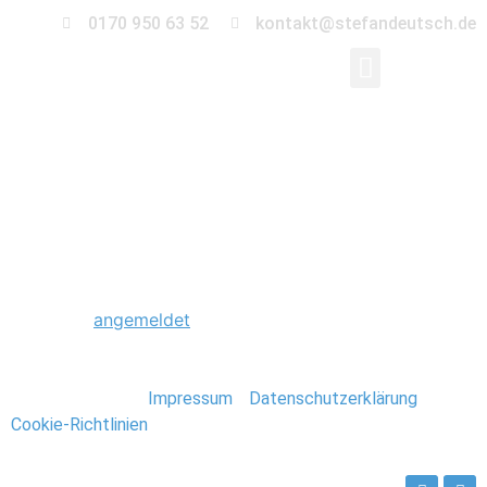
0170 950 63 52
kontakt@stefandeutsch.de
0022_Trauung_Stande
Schreibe einen Kommentar
Du musst
angemeldet
sein, um einen Kommentar
abzugeben.
Stefan Deutsch |
Impressum
/
Datenschutzerklärung
/
Cookie-Richtlinien