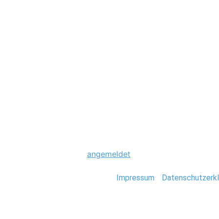
Hochzeit
0010_Trauung_St
Schreibe einen Komme
Du musst
angemeldet
sein, um einen Kommen
Stefan Deutsch |
Impressum
/
Datenschutzerkl