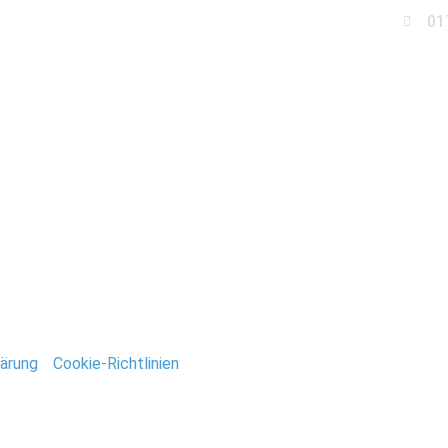
01
Business
Events
Immobilien
Fotobox miet
andesamt_Altona_Stefa
ntar
tar abzugeben.
ärung
/
Cookie-Richtlinien