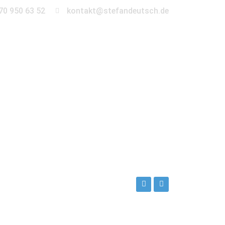
70 950 63 52
kontakt@stefandeutsch.de
en
360° Tour
Kontakt
n_Deutsch