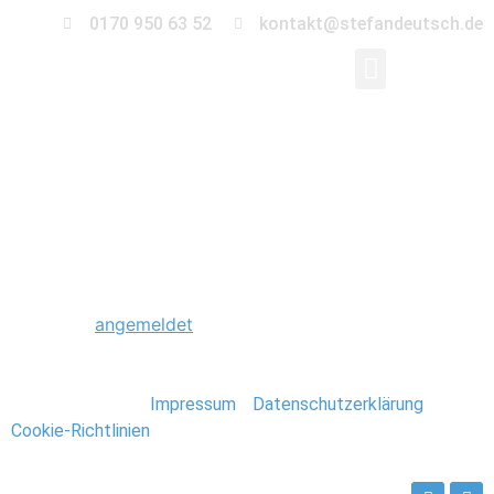
0170 950 63 52
kontakt@stefandeutsch.de
0051_Hochzeit_Fernse
Schreibe einen Kommentar
Du musst
angemeldet
sein, um einen Kommentar
abzugeben.
Stefan Deutsch |
Impressum
/
Datenschutzerklärung
/
Cookie-Richtlinien