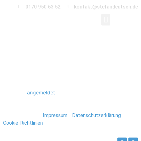
0170 950 63 52
kontakt@stefandeutsch.de
0050_Hochzeit_Fernse
Schreibe einen Kommentar
Du musst
angemeldet
sein, um einen Kommentar
abzugeben.
Stefan Deutsch |
Impressum
/
Datenschutzerklärung
/
Cookie-Richtlinien