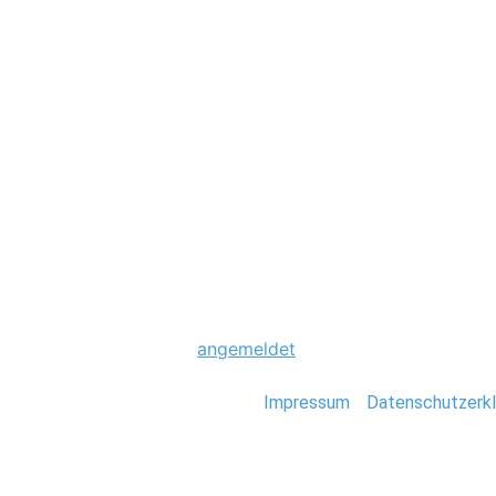
Hochzeit
0046_Hochzeit_Fe
Schreibe einen Komme
Du musst
angemeldet
sein, um einen Kommen
Stefan Deutsch |
Impressum
/
Datenschutzerkl