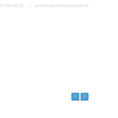
70 950 63 52
kontakt@stefandeutsch.de
en
360° Tour
Kontakt