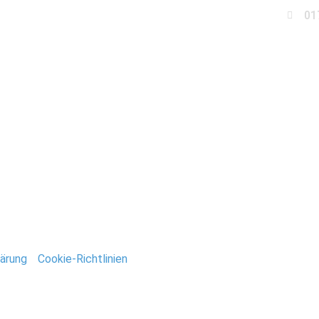
01
Business
Events
Immobilien
Fotobox miet
rnsehturm_Berlin
ntar
tar abzugeben.
ärung
/
Cookie-Richtlinien