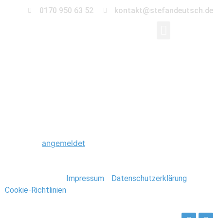
0170 950 63 52
kontakt@stefandeutsch.de
0011_Hochzeit_Fernse
Schreibe einen Kommentar
Du musst
angemeldet
sein, um einen Kommentar
abzugeben.
Stefan Deutsch |
Impressum
/
Datenschutzerklärung
/
Cookie-Richtlinien