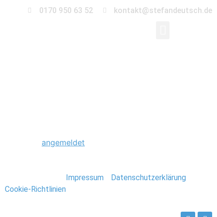
0170 950 63 52
kontakt@stefandeutsch.de
0005_Hochzeit_Fernse
Schreibe einen Kommentar
Du musst
angemeldet
sein, um einen Kommentar
abzugeben.
Stefan Deutsch |
Impressum
/
Datenschutzerklärung
/
Cookie-Richtlinien