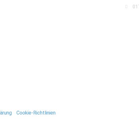
01
Business
Events
Immobilien
Fotobox miet
raim_Palais_Stefan_D
ntar
tar abzugeben.
ärung
/
Cookie-Richtlinien