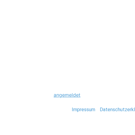
Hochzeit
0062_Trauung_Eph
Schreibe einen Komme
Du musst
angemeldet
sein, um einen Kommen
Stefan Deutsch |
Impressum
/
Datenschutzerkl