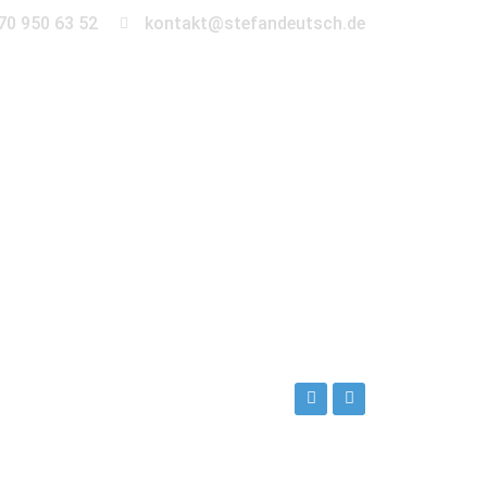
70 950 63 52
kontakt@stefandeutsch.de
en
360° Tour
Kontakt
eutsch