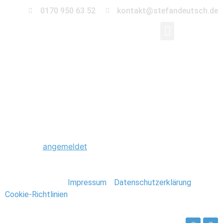
0170 950 63 52
kontakt@stefandeutsch.de
0060_Trauung_Ephrai
Schreibe einen Kommentar
Du musst
angemeldet
sein, um einen Kommentar
abzugeben.
Stefan Deutsch |
Impressum
/
Datenschutzerklärung
/
Cookie-Richtlinien