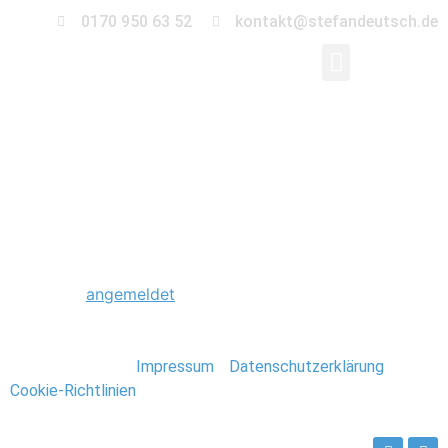
0170 950 63 52
kontakt@stefandeutsch.de
0053_Trauung_Ephrai
Schreibe einen Kommentar
Du musst
angemeldet
sein, um einen Kommentar
abzugeben.
Stefan Deutsch |
Impressum
/
Datenschutzerklärung
/
Cookie-Richtlinien