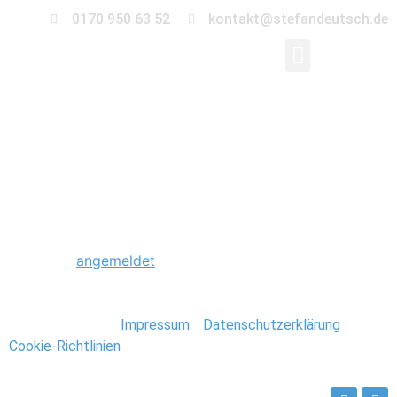
0170 950 63 52
kontakt@stefandeutsch.de
0012_Trauung_Ephrai
Schreibe einen Kommentar
Du musst
angemeldet
sein, um einen Kommentar
abzugeben.
Stefan Deutsch |
Impressum
/
Datenschutzerklärung
/
Cookie-Richtlinien