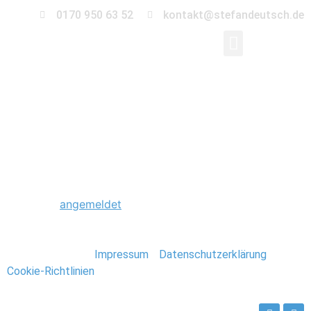
0170 950 63 52
kontakt@stefandeutsch.de
0003_Trauung_Ephrai
Schreibe einen Kommentar
Du musst
angemeldet
sein, um einen Kommentar
abzugeben.
Stefan Deutsch |
Impressum
/
Datenschutzerklärung
/
Cookie-Richtlinien