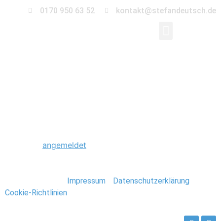
0170 950 63 52
kontakt@stefandeutsch.de
0204_Thailand_Stefa
Schreibe einen Kommentar
Du musst
angemeldet
sein, um einen Kommentar
abzugeben.
Stefan Deutsch |
Impressum
/
Datenschutzerklärung
/
Cookie-Richtlinien