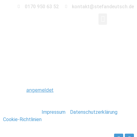
0170 950 63 52
kontakt@stefandeutsch.de
0201_Thailand_Stefa
Schreibe einen Kommentar
Du musst
angemeldet
sein, um einen Kommentar
abzugeben.
Stefan Deutsch |
Impressum
/
Datenschutzerklärung
/
Cookie-Richtlinien