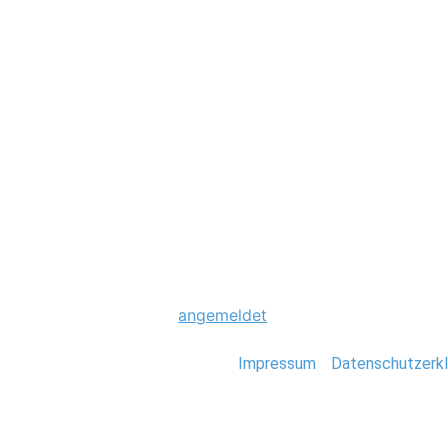
Hochzeit
0090_Thailand_St
Schreibe einen Komme
Du musst
angemeldet
sein, um einen Kommen
Stefan Deutsch |
Impressum
/
Datenschutzerkl