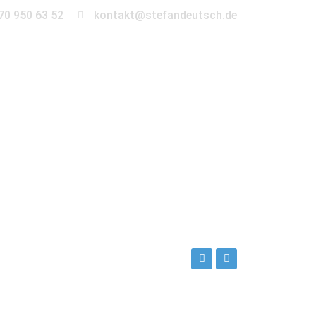
70 950 63 52
kontakt@stefandeutsch.de
en
360° Tour
Kontakt