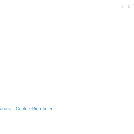
01
Business
Events
Immobilien
Fotobox miet
efan_Deutsch
ntar
tar abzugeben.
ärung
/
Cookie-Richtlinien