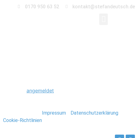
0170 950 63 52
kontakt@stefandeutsch.de
0089_Thailand_Stefa
Schreibe einen Kommentar
Du musst
angemeldet
sein, um einen Kommentar
abzugeben.
Stefan Deutsch |
Impressum
/
Datenschutzerklärung
/
Cookie-Richtlinien