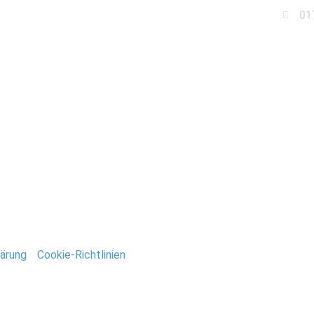
01
Business
Events
Immobilien
Fotobox miet
tefan_Deutsch
ntar
tar abzugeben.
ärung
/
Cookie-Richtlinien