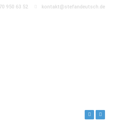
70 950 63 52
kontakt@stefandeutsch.de
en
360° Tour
Kontakt