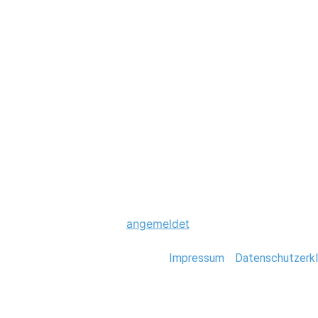
Hochzeit
0025_Thailand_S
Schreibe einen Komme
Du musst
angemeldet
sein, um einen Kommen
Stefan Deutsch |
Impressum
/
Datenschutzerkl